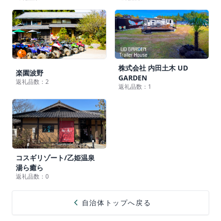
株式会社 内田土木 UD
楽園波野
GARDEN
返礼品数：2
返礼品数：1
コスギリゾート/乙姫温泉
湯ら癒ら
返礼品数：0
chevron_left
自治体トップへ戻る