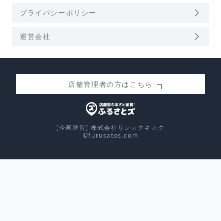
arrow_forward_ios
プライバシーポリシー
arrow_forward_ios
運営会社
店舗管理者の方はこちら
[企画運営] 株式会社サンカクキカク
©furusatos.com