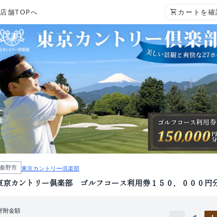
店舗TOPへ
shopping_cart
カートを確
秦野市
東京カントリー倶楽部
東京カントリー倶楽部 ゴルフコース利用券１５０，０００円
寄附金額