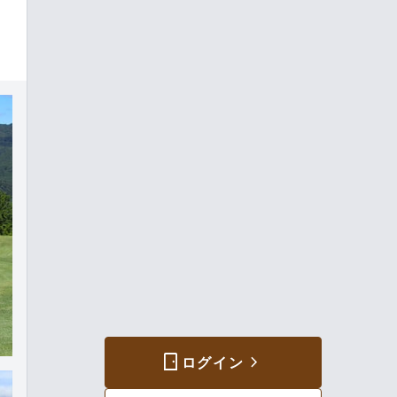
sensor_door
chevron_forward
ログイン