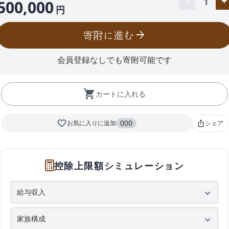
1
500,000
円
寄附に進む
arrow_forward
会員登録なしでも寄附可能です
shopping_cart
カートに入れる
favorite_border
000
お気に入りに追加
シェア
ios_share
控除上限額シミュレーション