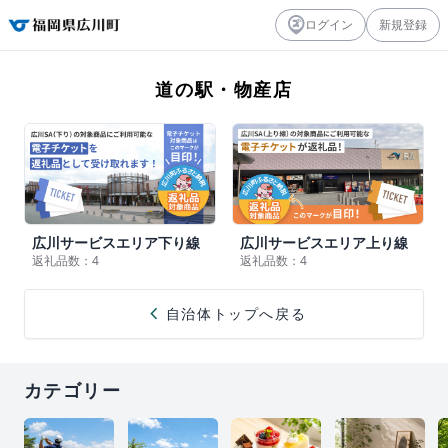
ログイン
新規登録
道の駅・物産店
広川サービスエリア下り線
広川サービスエリア上り線
返礼品数：4
返礼品数：4
chevron_left
自治体トップへ戻る
カテゴリー