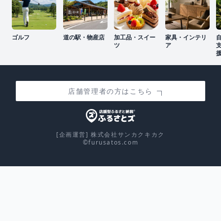
ゴルフ
道の駅・物産店
加工品・スイー
家具・インテリ
ツ
ア
店舗管理者の方はこちら
[企画運営] 株式会社サンカクキカク
©furusatos.com