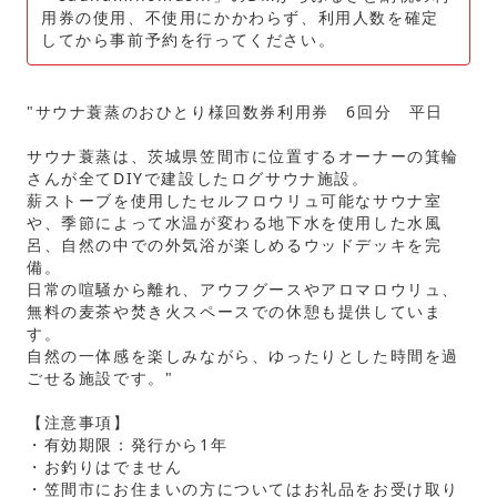
用券の使用、不使用にかかわらず、利用人数を確定
してから事前予約を行ってください。
"サウナ蓑蒸のおひとり様回数券利用券 6回分 平日
サウナ蓑蒸は、茨城県笠間市に位置するオーナーの箕輪
さんが全てDIYで建設したログサウナ施設。
薪ストーブを使用したセルフロウリュ可能なサウナ室
や、季節によって水温が変わる地下水を使用した水風
呂、自然の中での外気浴が楽しめるウッドデッキを完
備。
日常の喧騒から離れ、アウフグースやアロマロウリュ、
無料の麦茶や焚き火スペースでの休憩も提供していま
す。
自然の一体感を楽しみながら、ゆったりとした時間を過
ごせる施設です。"
【注意事項】
・有効期限：発行から1年
・お釣りはでません
・笠間市にお住まいの方についてはお礼品をお受け取り