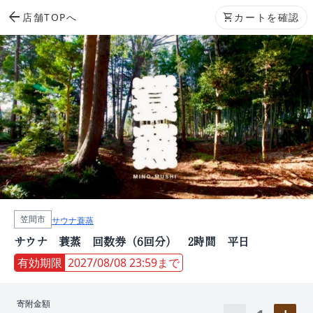
arrow_back
店舗TOPへ
shopping_cart
カートを確認
笠間市
サウナ蓑蒸
サウナ 蓑蒸 回数券（6回分） 2時間 平日
有効期限
2027/08/08 23:59まで
寄附金額