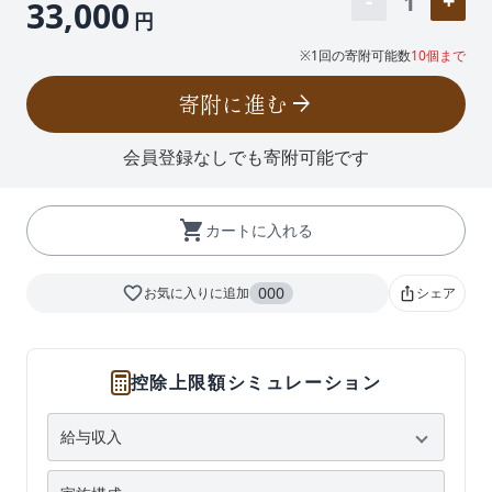
1
33,000
円
※1回の寄附可能数
10個まで
寄附に進む
arrow_forward
会員登録なしでも寄附可能です
shopping_cart
カートに入れる
favorite_border
000
お気に入りに追加
シェア
ios_share
控除上限額シミュレーション