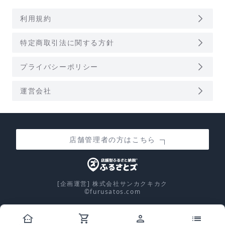
arrow_forward_ios
利用規約
arrow_forward_ios
特定商取引法に関する方針
arrow_forward_ios
プライバシーポリシー
arrow_forward_ios
運営会社
店舗管理者の方はこちら
[企画運営] 株式会社サンカクキカク
©furusatos.com
other_houses
shopping_cart
person
list