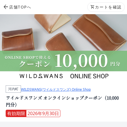
arrow_back
店舗TOPへ
shopping_cart
カートを確認
河内町
WILDSWANS(ワイルドスワンズ) Online Shop
ワイルドスワンズ オンラインショップクーポン（10,000
円分）
有効期限
2026年9月30日