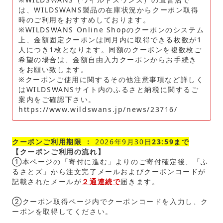
は、WILDSWANS製品の在庫状況からクーポン取得
時のご利用をおすすめしております。
※WILDSWANS Online Shopのクーポンのシステム
上、金額固定クーポンは同月内に取得できる枚数が1
人につき1枚となります。同額のクーポンを複数枚ご
希望の場合は、金額自由入力クーポンからお手続き
をお願い致します。
※クーポンご使用に関するその他注意事項など詳しく
はWILDSWANSサイト内のふるさと納税に関するご
案内をご確認下さい。
https://www.wildswans.jp/news/23716/
クーポンご利用期限 ：
2026年9月30日
23:59まで
【クーポンご利用の流れ】
①本ページの「寄付に進む」よりのご寄付確定後、「ふ
るさとズ」から注文完了メールおよびクーポンコードが
記載されたメールが
２通連続で
届きます。
②クーポン取得ページ内でクーポンコードを入力し、ク
ーポンを取得してください。