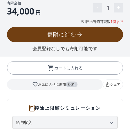
寄附金額
1
34,000
円
※1回の寄附可能数
1個まで
寄附に進む
arrow_forward
会員登録なしでも寄附可能です
shopping_cart
カートに入れる
favorite_border
001
お気に入りに追加
シェア
ios_share
控除上限額シミュレーション