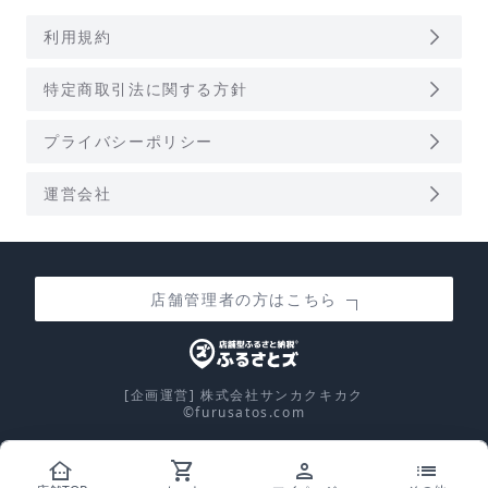
arrow_forward_ios
利用規約
arrow_forward_ios
特定商取引法に関する方針
arrow_forward_ios
プライバシーポリシー
arrow_forward_ios
運営会社
店舗管理者の方はこちら
[企画運営] 株式会社サンカクキカク
©furusatos.com
other_houses
shopping_cart
person
list