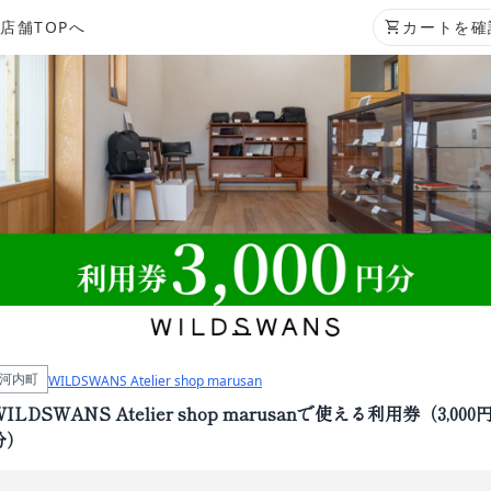
店舗TOPへ
shopping_cart
カートを確
河内町
WILDSWANS Atelier shop marusan
WILDSWANS Atelier shop marusanで使える利用券（3,000
分）