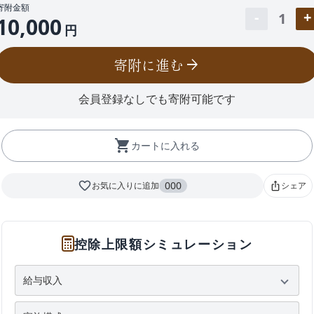
寄附金額
1
10,000
円
寄附に進む
arrow_forward
会員登録なしでも寄附可能です
shopping_cart
カートに入れる
favorite_border
000
お気に入りに追加
シェア
ios_share
控除上限額シミュレーション