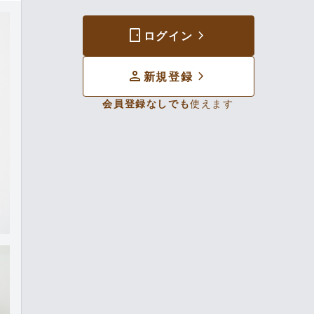
sensor_door
chevron_forward
ログイン
person
chevron_forward
新規登録
会員登録なしでも
使えます