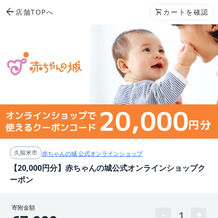
arrow_back
店舗TOPへ
shopping_cart
カートを確認
久留米市
赤ちゃんの城 公式オンラインショップ
【20,000円分】赤ちゃんの城公式オンラインショップク
ーポン
寄附金額
1