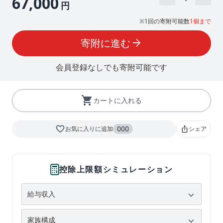
67,000
円
※1回の寄附可能数
1個まで
寄附に進む
arrow_forward
会員登録なしでも寄附可能です
shopping_cart
カートに入れる
favorite_border
000
お気に入りに追加
シェア
ios_share
控除上限額シミュレーション