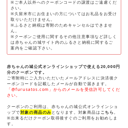
※ご本人以外へのクーポンコードの譲渡はご遠慮くだ
さい。
※久留米市にお住まいの方についてはお礼品をお受け
取りいただけません。
※ふるさと納税は寄附のためキャンセルはできませ
ん。
※クーポンご使用に関するその他注意事項など詳しく
は赤ちゃんの城サイト内のふるさと納税に関するご
案内をご確認下さい。
赤ちゃんの城公式オンラインショップ
で使える20,000円
分のクーポンです。
ご寄附時にご入力いただいたメールアドレスに決済後ク
ーポンコードを記載したメールが自動で届きます。
「@furusatos.com」からのメールを受信許可してくだ
さい。
クーポンのご利用は、赤ちゃんの城公式オンラインショ
ップで
対象の商品のみ
となります。対象商品は
こちら
。
※出来るだけクーポン取得後すぐのご利用をお勧めしま
す。