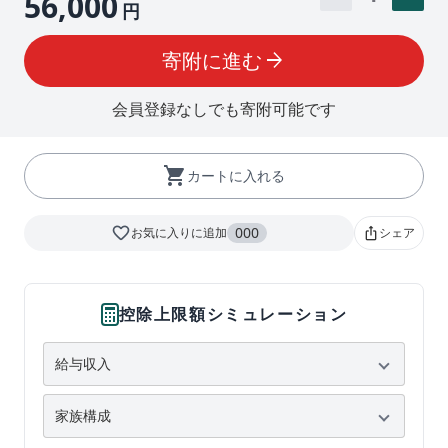
56,000
円
寄附に進む
arrow_forward
会員登録なしでも寄附可能です
shopping_cart
カートに入れる
favorite_border
000
お気に入りに追加
シェア
ios_share
控除上限額シミュレーション