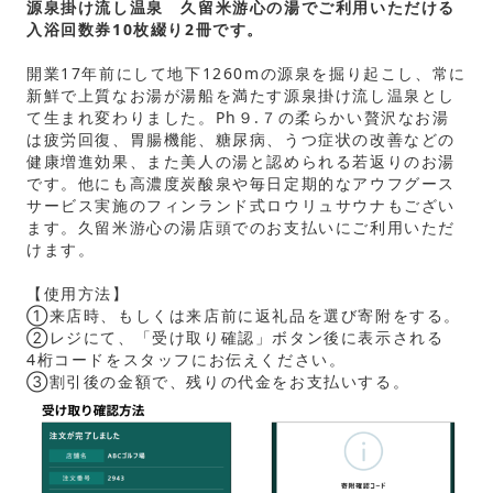
源泉掛け流し温泉 久留米游心の湯でご利用いただける
入浴回数券10枚綴り2冊です。
開業17年前にして地下1260mの源泉を掘り起こし、常に
新鮮で上質なお湯が湯船を満たす源泉掛け流し温泉とし
て生まれ変わりました。Ph９.７の柔らかい贅沢なお湯
は疲労回復、胃腸機能、糖尿病、うつ症状の改善などの
健康増進効果、また美人の湯と認められる若返りのお湯
です。他にも高濃度炭酸泉や毎日定期的なアウフグース
サービス実施のフィンランド式ロウリュサウナもござい
ます。久留米游心の湯店頭でのお支払いにご利用いただ
けます。
【使用方法】
①来店時、もしくは来店前に返礼品を選び寄附をする。
②レジにて、「受け取り確認」ボタン後に表示される
4桁コードをスタッフにお伝えください。
③割引後の金額で、残りの代金をお支払いする。