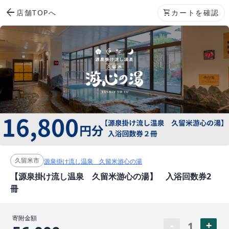
arrow_back
店舗TOPへ
shopping_cart
カートを確認
久留米市
源泉掛け流し温泉 久留米游心の湯
【源泉掛け流し温泉 久留米游心の湯】 入浴回数券2
冊
寄附金額
1