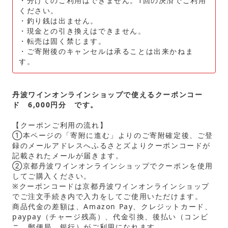
・分けてのご利用はできません。1回の決済でご利用
ください。
・釣り銭は出ません。
・現金との引き換えはできません。
・転売は固く禁じます。
・ご寄附後のキャンセルは承ることは出来かねま
す。
丹波ワインオンラインショップで使えるクーポンコー
ド 6,000円分 です。
【クーポンご利用の流れ】
①本ページの「寄附に進む」よりのご寄附確定後、ご登
録のメールアドレスへふるさとズよりクーポンコードが
記載されたメールが届きます。
②京都丹波ワインオンラインショップでクーポンを使用
してご購入ください。
※クーポンコードは京都丹波ワインオンラインショップ
でご注文手続き内で入力をしてご使用いただけます。
商品代金の差額は、Amazon Pay、クレジットカード、
paypay（チャージ残高）、代金引換、後払い（コンビ
ニ、郵便局、銀行）がご利用になれます。