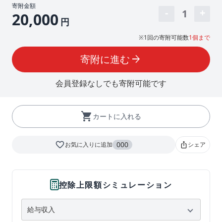
寄附金額
1
20,000
円
※1回の寄附可能数
1個まで
寄附に進む
arrow_forward
会員登録なしでも寄附可能です
shopping_cart
カートに入れる
favorite_border
000
お気に入りに追加
シェア
ios_share
控除上限額シミュレーション