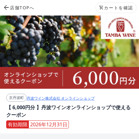
arrow_back
店舗TOPへ
shopping_cart
カートを確認
京丹波町
丹波ワイン株式会社 オンラインショップ
【 6,000円分 】丹波ワインオンラインショップで使える
クーポン
有効期限
2026年12月31日