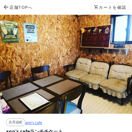
arrow_back
店舗TOPへ
shopping_cart
カートを確認
京丹波町
ann's cafe
ann's cafeランチチケット