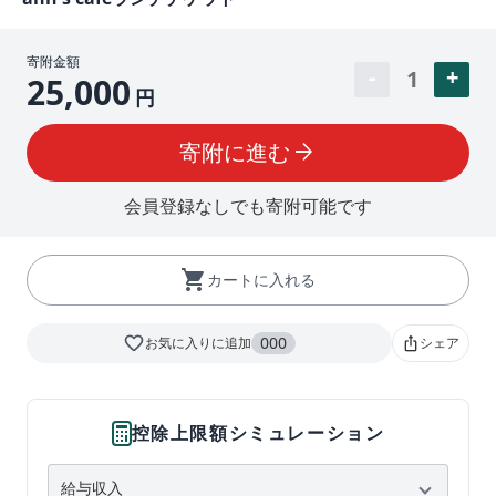
寄附金額
1
25,000
円
寄附に進む
arrow_forward
会員登録なしでも寄附可能です
shopping_cart
カートに入れる
favorite_border
000
お気に入りに追加
シェア
ios_share
控除上限額シミュレーション