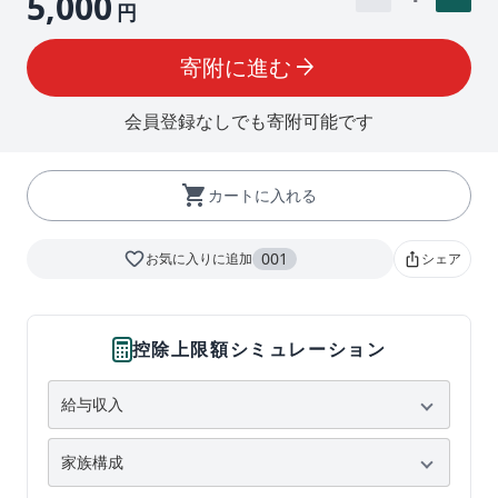
5,000
円
寄附に進む
arrow_forward
会員登録なしでも寄附可能です
shopping_cart
カートに入れる
favorite_border
001
お気に入りに追加
シェア
ios_share
控除上限額シミュレーション