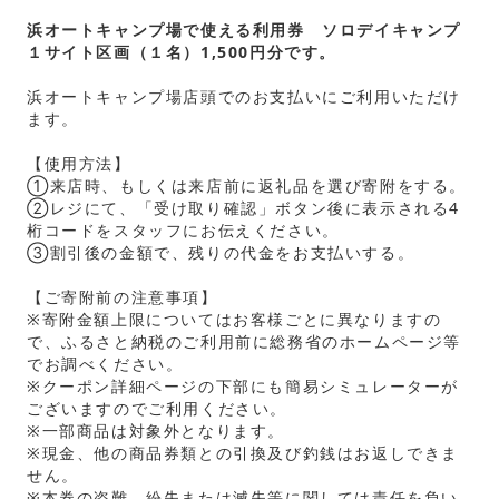
浜オートキャンプ場で使える利用券 ソロデイキャンプ
１サイト区画（１名）1,500円分です。
浜オートキャンプ場店頭でのお支払いにご利用いただけ
ます。
【使用方法】
①来店時、もしくは来店前に返礼品を選び寄附をする。
②レジにて、「受け取り確認」ボタン後に表示される4
桁コードをスタッフにお伝えください。
③割引後の金額で、残りの代金をお支払いする。
【ご寄附前の注意事項】
※寄附金額上限についてはお客様ごとに異なりますの
で、ふるさと納税のご利用前に総務省のホームページ等
でお調べください。
※クーポン詳細ページの下部にも簡易シミュレーターが
ございますのでご利用ください。
※一部商品は対象外となります。
※現金、他の商品券類との引換及び釣銭はお返しできま
せん。
※本券の盗難、紛失または滅失等に関しては責任を負い