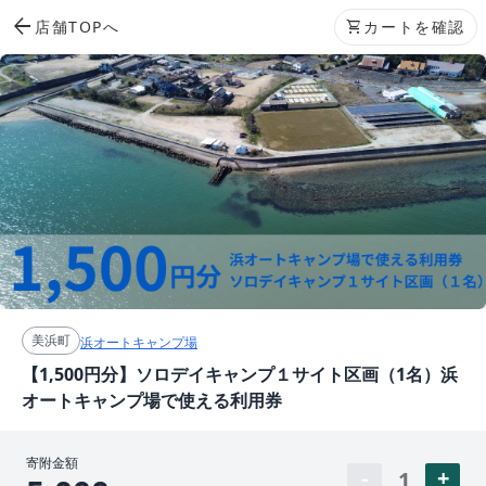
arrow_back
店舗TOPへ
shopping_cart
カートを確認
美浜町
浜オートキャンプ場
【1,500円分】ソロデイキャンプ１サイト区画（1名）浜
オートキャンプ場で使える利用券
寄附金額
1