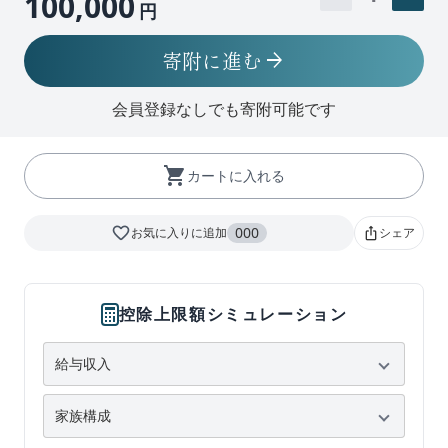
100,000
円
寄附に進む
arrow_forward
会員登録なしでも寄附可能です
shopping_cart
カートに入れる
favorite_border
000
お気に入りに追加
シェア
ios_share
控除上限額シミュレーション