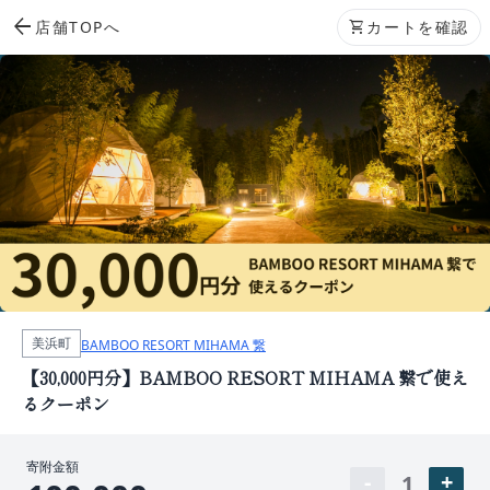
arrow_back
店舗TOPへ
shopping_cart
カートを確認
美浜町
BAMBOO RESORT MIHAMA 繋
【30,000円分】BAMBOO RESORT MIHAMA 繋で使え
るクーポン
寄附金額
1