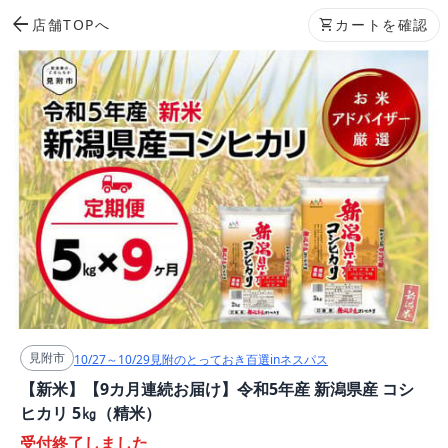
arrow_back
店舗TOPへ
shopping_cart
カートを確認
見附市
10/27～10/29見附のとっておき百選inネスパス
【新米】【9カ月連続お届け】令和5年産 新潟県産 コシ
ヒカリ 5㎏（精米）
受付終了しました