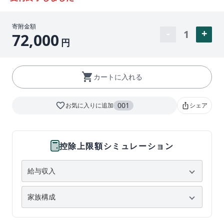
寄附金額
1
72,000
円
shopping_cart
カートに入れる
favorite_border
001
お気に入りに追加
シェア
ios_share
控除上限額シミュレーション