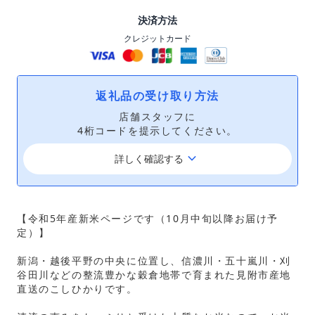
決済方法
クレジットカード
返礼品の受け取り方法
店舗スタッフに
4桁コードを提示してください。
keyboard_arrow_down
詳しく確認する
【令和5年産新米ページです（10月中旬以降お届け予
定）】
新潟・越後平野の中央に位置し、信濃川・五十嵐川・刈
谷田川などの整流豊かな穀倉地帯で育まれた見附市産地
直送のこしひかりです。