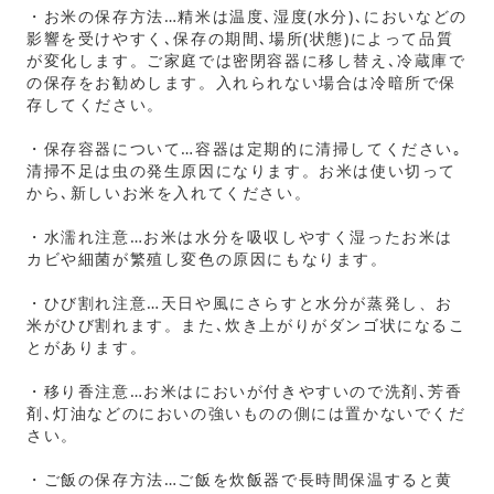
・お米の保存方法…精米は温度､湿度(水分)､においなどの
影響を受けやすく､保存の期間､場所(状態)によって品質
が変化します。ご家庭では密閉容器に移し替え､冷蔵庫で
の保存をお勧めします。入れられない場合は冷暗所で保
存してください。
・保存容器について…容器は定期的に清掃してください｡
清掃不足は虫の発生原因になります。お米は使い切って
から､新しいお米を入れてください。
・水濡れ注意…お米は水分を吸収しやすく湿ったお米は
カビや細菌が繁殖し変色の原因にもなります。
・ひび割れ注意…天日や風にさらすと水分が蒸発し、お
米がひび割れます。また､炊き上がりがダンゴ状になるこ
とがあります。
・移り香注意…お米はにおいが付きやすいので洗剤､芳香
剤､灯油などのにおいの強いものの側には置かないでくだ
さい。
・ご飯の保存方法…ご飯を炊飯器で長時間保温すると黄