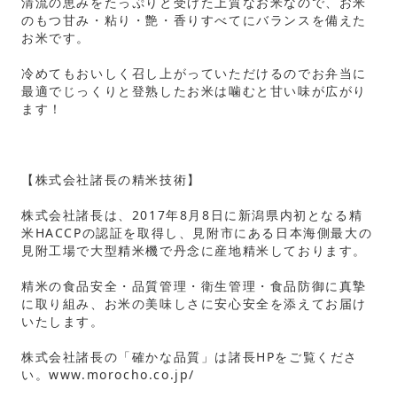
清流の恵みをたっぷりと受けた上質なお米なので、お米
のもつ甘み・粘り・艶・香りすべてにバランスを備えた
お米です。
冷めてもおいしく召し上がっていただけるのでお弁当に
最適でじっくりと登熟したお米は噛むと甘い味が広がり
ます！
【株式会社諸長の精米技術】
株式会社諸長は、2017年8月8日に新潟県内初となる精
米HACCPの認証を取得し、見附市にある日本海側最大の
見附工場で大型精米機で丹念に産地精米しております。
精米の食品安全・品質管理・衛生管理・食品防御に真摯
に取り組み、お米の美味しさに安心安全を添えてお届け
いたします。
株式会社諸長の「確かな品質」は諸長HPをご覧くださ
い。www.morocho.co.jp/