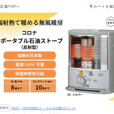
店舗TOPへ
shopping_cart
カートを確
見附市
10/27～10/29見附のとっておき百選inネスパス