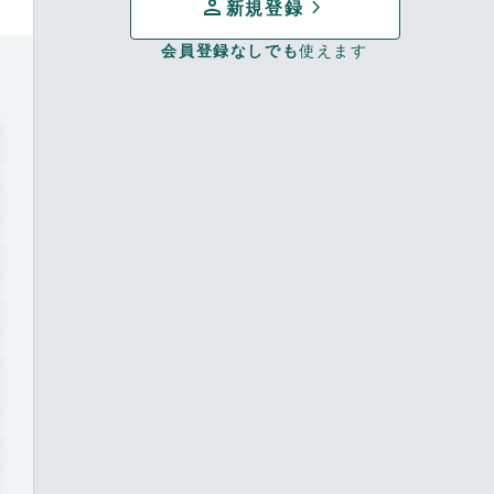
person
chevron_forward
新規登録
会員登録なしでも
使えます