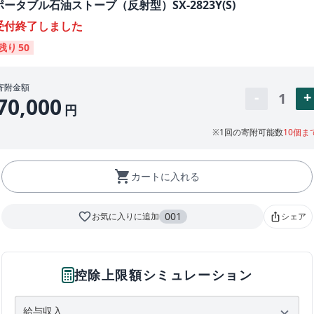
ポータブル石油ストーブ（反射型）SX-2823Y(S)
受付終了しました
残り
50
寄附金額
1
70,000
円
※1回の寄附可能数
10個ま
shopping_cart
カートに入れる
favorite_border
001
お気に入りに追加
シェア
ios_share
控除上限額シミュレーション