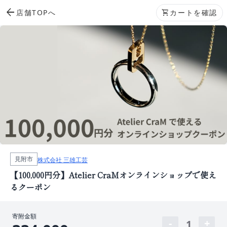
arrow_back
店舗TOPへ
shopping_cart
カートを確認
見附市
株式会社 三雄工芸
【100,000円分】Atelier CraMオンラインショップで使え
るクーポン
寄附金額
1