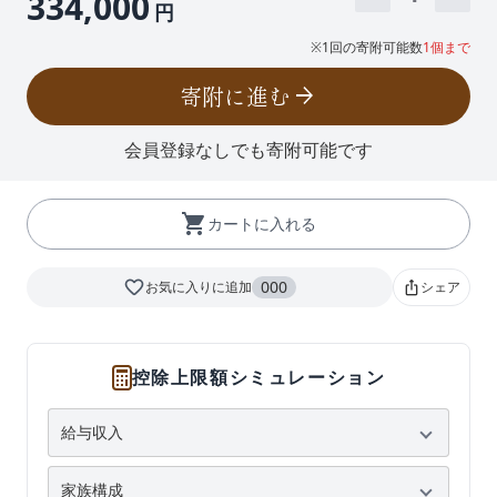
334,000
円
※1回の寄附可能数
1個まで
寄附に進む
arrow_forward
会員登録なしでも寄附可能です
shopping_cart
カートに入れる
favorite_border
000
お気に入りに追加
シェア
ios_share
控除上限額シミュレーション