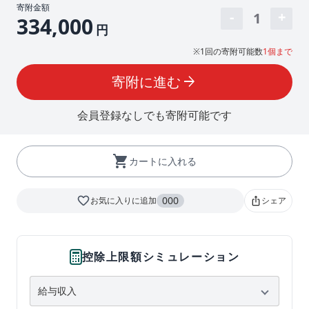
寄附金額
1
334,000
円
※1回の寄附可能数
1個まで
寄附に進む
arrow_forward
会員登録なしでも寄附可能です
shopping_cart
カートに入れる
favorite_border
000
お気に入りに追加
シェア
ios_share
控除上限額シミュレーション