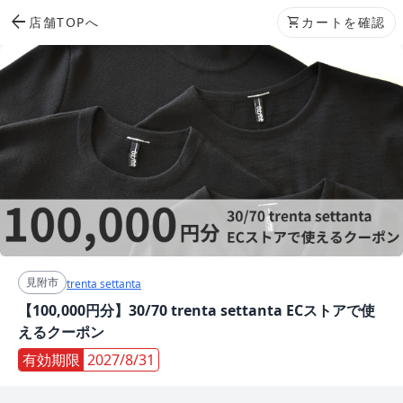
arrow_back
店舗TOPへ
shopping_cart
カートを確認
見附市
trenta settanta
【100,000円分】30/70 trenta settanta ECストアで使
えるクーポン
有効期限
2027/8/31