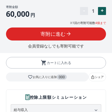
寄附金額
1
60,000
円
※1回の寄附可能数
4個まで
寄附に進む
arrow_forward
会員登録なしでも寄附可能です
shopping_cart
カートに入れる
favorite_border
000
お気に入りに追加
シェア
ios_share
控除上限額シミュレーション