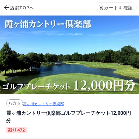
arrow_back
店舗TOPへ
shopping_cart
カートを確認
行方市
霞ヶ浦カントリー倶楽部
霞ヶ浦カントリー倶楽部ゴルフプレーチケット12,000円
分
残り
472