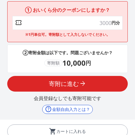
① おいくら分のクーポンにしますか？
confirmation_number
円分
※1円単位可。寄附額として入力しないでください。
②寄附金額は以下です。問題ございませんか？
10,000
円
寄附額
寄附に進む
arrow_forward
会員登録なしでも寄附可能です
help
金額自由入力とは？
shopping_cart
カートに入れる