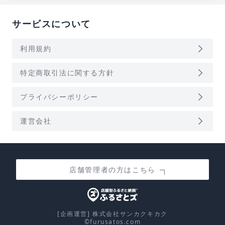
サービスについて
arrow_forward_ios
利用規約
arrow_forward_ios
特定商取引法に関する方針
arrow_forward_ios
プライバシーポリシー
arrow_forward_ios
運営会社
店舗管理者の方はこちら
[企画運営] 株式会社サンカクキカク
©furusatos.com