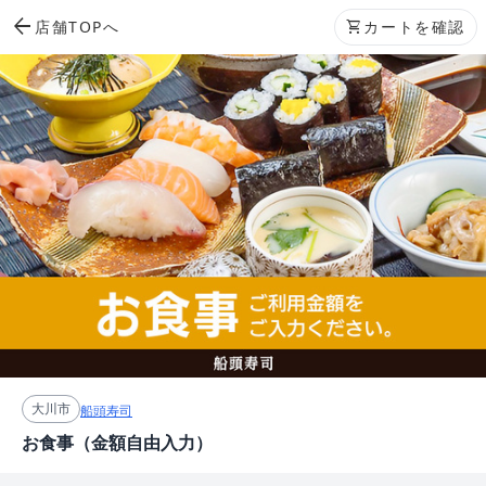
arrow_back
店舗TOPへ
shopping_cart
カートを確認
大川市
船頭寿司
お食事（金額自由入力）