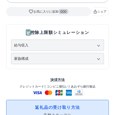
favorite_border
000
お気に入りに追加
シェア
ios_share
控除上限額シミュレーション
決済方法
クレジットカード
| コンビニ後払い
| あおぞら銀行振込
返礼品の受け取り方法
店舗スタッフに