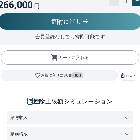
1
266,000
円
寄附に進む
arrow_forward
会員登録なしでも寄附可能です
shopping_cart
カートに入れる
favorite_border
000
お気に入りに追加
シェア
ios_share
控除上限額シミュレーション