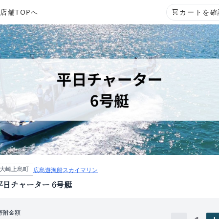
店舗TOPへ
shopping_cart
カートを確
大崎上島町
広島遊漁船スカイマリン
平日チャーター 6号艇
寄附金額