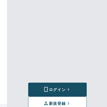
sensor_door
chevron_forward
ログイン
person
chevron_forward
新規登録