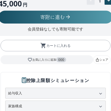
1
45,000
円
寄附に進む
arrow_forward
会員登録なしでも寄附可能です
shopping_cart
カートに入れる
favorite_border
000
お気に入りに追加
シェア
ios_share
控除上限額シミュレーション