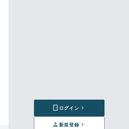
sensor_door
chevron_forward
ログイン
person
chevron_forward
新規登録