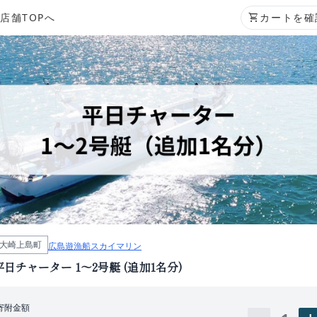
店舗TOPへ
shopping_cart
カートを確
大崎上島町
広島遊漁船スカイマリン
平日チャーター 1〜2号艇 (追加1名分)
寄附金額