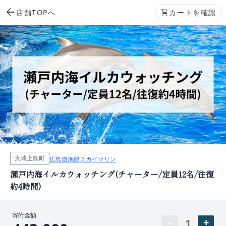
arrow_back
店舗TOPへ
shopping_cart
カートを確認
大崎上島町
広島遊漁船スカイマリン
瀬戸内海イルカウォッチング(チャーター/定員12名/往復
約4時間)
寄附金額
1