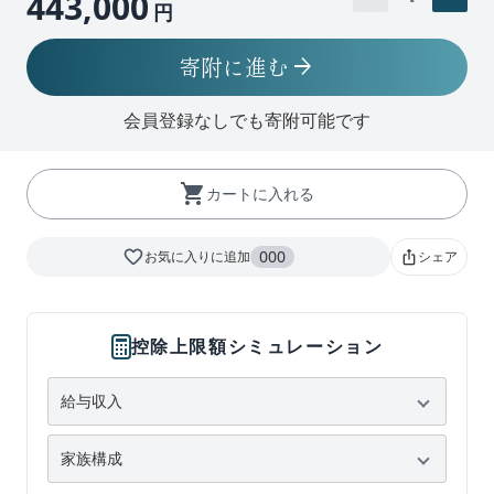
443,000
円
寄附に進む
arrow_forward
会員登録なしでも寄附可能です
shopping_cart
カートに入れる
favorite_border
000
お気に入りに追加
シェア
ios_share
控除上限額シミュレーション