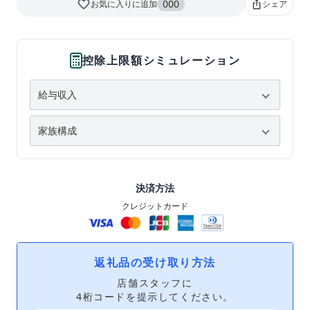
favorite_border
000
お気に入りに追加
シェア
ios_share
控除上限額シミュレーション
決済方法
クレジットカード
返礼品の受け取り方法
店舗スタッフに
4桁コードを提示してください。