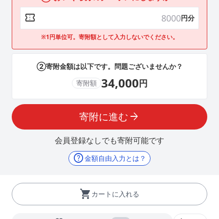
confirmation_number
円分
※1円単位可。寄附額として入力しないでください。
②寄附金額は以下です。問題ございませんか？
34,000
円
寄附額
寄附に進む
arrow_forward
会員登録なしでも寄附可能です
help
金額自由入力とは？
shopping_cart
カートに入れる