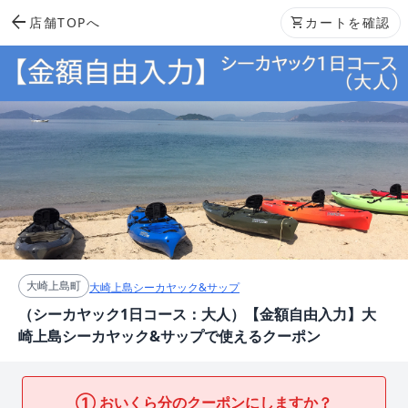
arrow_back
店舗TOPへ
shopping_cart
カートを確認
大崎上島町
大崎上島シーカヤック&サップ
（シーカヤック1日コース：大人）【金額自由入力】大
崎上島シーカヤック&サップで使えるクーポン
① おいくら分のクーポンにしますか？