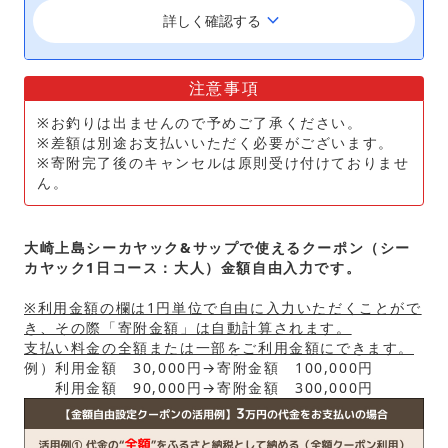
keyboard_arrow_down
詳しく確認する
注意事項
※お釣りは出ませんので予めご了承ください。
※差額は別途お支払いいただく必要がございます。
※寄附完了後のキャンセルは原則受け付けておりませ
ん。
大崎上島シーカヤック&サップで使えるクーポン（シー
カヤック1日コース：大人）金額自由入力です。
※利用金額の欄は1円単位で自由に入力いただくことがで
き、その際「寄附金額」は自動計算されます。
支払い料金の全額または一部をご利用金額にできます。
例）利用金額 30,000円→寄附金額 100,000円
利用金額 90,000円→寄附金額 300,000円