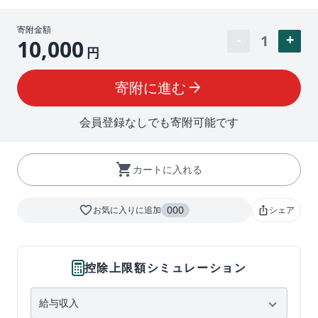
寄附金額
1
10,000
円
寄附に進む
arrow_forward
会員登録なしでも寄附可能です
shopping_cart
カートに入れる
favorite_border
000
お気に入りに追加
シェア
ios_share
控除上限額シミュレーション