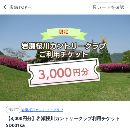
arrow_back
店舗TOPへ
shopping_cart
カートを確認
桜川市
岩瀬桜川カントリークラブ
【3,000円分】岩瀬桜川カントリークラブ利用チケット
SD001sa