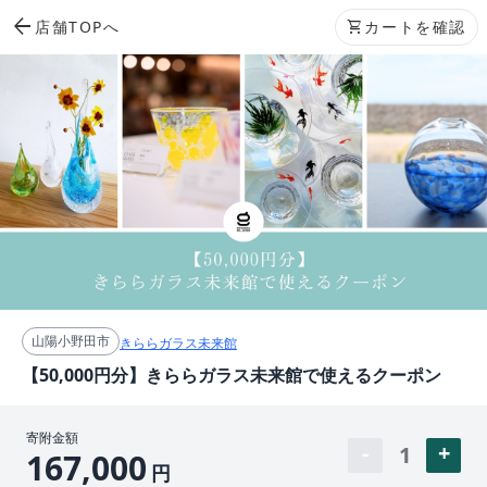
arrow_back
店舗TOPへ
shopping_cart
カートを確認
山陽小野田市
きららガラス未来館
【50,000円分】きららガラス未来館で使えるクーポン
寄附金額
1
167,000
円