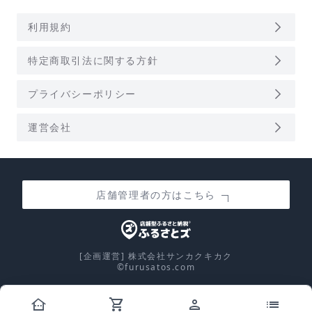
arrow_forward_ios
利用規約
arrow_forward_ios
特定商取引法に関する方針
arrow_forward_ios
プライバシーポリシー
arrow_forward_ios
運営会社
店舗管理者の方はこちら
[企画運営] 株式会社サンカクキカク
©furusatos.com
other_houses
shopping_cart
person
list