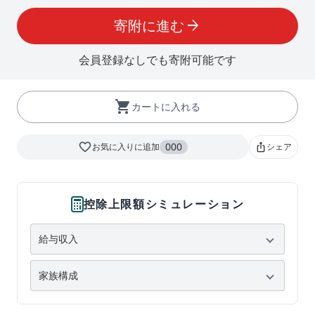
寄附に進む
arrow_forward
会員登録なしでも寄附可能です
shopping_cart
カートに入れる
favorite_border
000
お気に入りに追加
シェア
ios_share
控除上限額シミュレーション