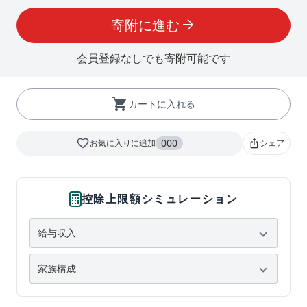
寄附に進む
arrow_forward
会員登録なしでも寄附可能です
shopping_cart
カートに入れる
favorite_border
000
お気に入りに追加
シェア
ios_share
控除上限額シミュレーション