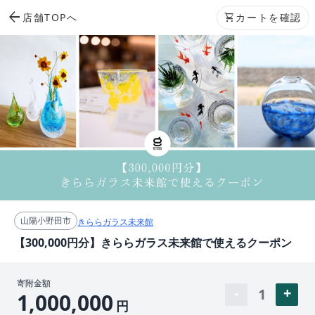
arrow_back
店舗TOPへ
shopping_cart
カートを確認
山陽小野田市
きららガラス未来館
【300,000円分】きららガラス未来館で使えるクーポン
寄附金額
1
1,000,000
円