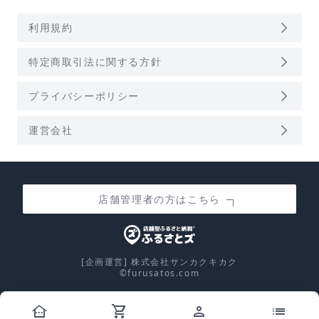
arrow_forward_ios
利用規約
arrow_forward_ios
特定商取引法に関する方針
arrow_forward_ios
プライバシーポリシー
arrow_forward_ios
運営会社
店舗管理者の方はこちら
[企画運営] 株式会社サンカクキカク
©furusatos.com
other_houses
shopping_cart
person
list