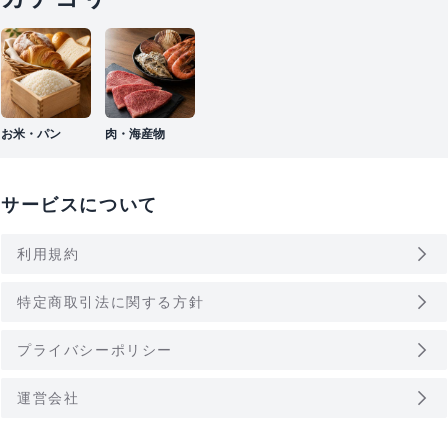
お米・パン
肉・海産物
サービスについて
arrow_forward_ios
利用規約
arrow_forward_ios
特定商取引法に関する方針
arrow_forward_ios
プライバシーポリシー
arrow_forward_ios
運営会社