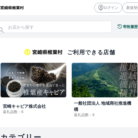
ログイン
新規登
history
寄附履歴
earch
ご利用できる店舗
一般社団法人 地域商社推進機
宮崎キャビア株式会社
構
返礼品数：6
返礼品数：6
カテゴリー