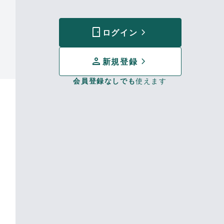
sensor_door
chevron_forward
ログイン
person
chevron_forward
新規登録
会員登録なしでも
使えます