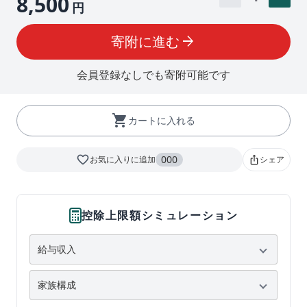
8,500
円
寄附に進む
arrow_forward
会員登録なしでも寄附可能です
shopping_cart
カートに入れる
favorite_border
000
お気に入りに追加
シェア
ios_share
控除上限額シミュレーション