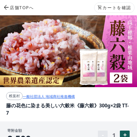
arrow_back
店舗TOPへ
shopping_cart
カートを確認
椎葉村
一般社団法人 地域商社推進機構
藤の花色に染まる美しい六穀米《藤六穀》300g×2袋 TT-
7
寄附金額
1