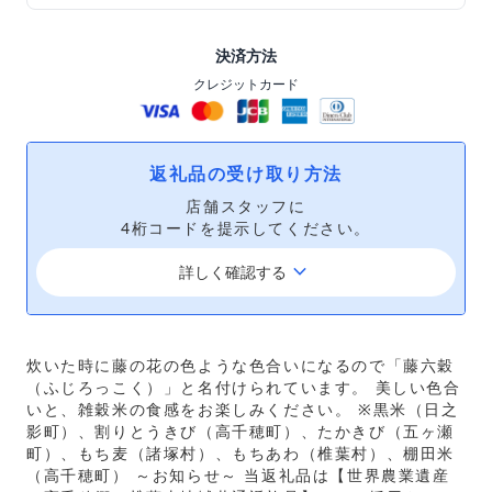
決済方法
クレジットカード
返礼品の受け取り方法
店舗スタッフに
4桁コードを提示してください。
keyboard_arrow_down
詳しく確認する
炊いた時に藤の花の色ような色合いになるので「藤六穀
（ふじろっこく）」と名付けられています。 美しい色合
いと、雑穀米の食感をお楽しみください。 ※黒米（日之
影町）、割りとうきび（高千穂町）、たかきび（五ヶ瀬
町）、もち麦（諸塚村）、もちあわ（椎葉村）、棚田米
（高千穂町） ～お知らせ～ 当返礼品は【世界農業遺産