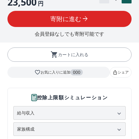
23,500
円
寄附に進む
arrow_forward
会員登録なしでも寄附可能です
shopping_cart
カートに入れる
favorite_border
000
お気に入りに追加
シェア
ios_share
控除上限額シミュレーション