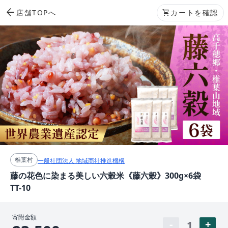
arrow_back
店舗TOPへ
shopping_cart
カートを確認
椎葉村
一般社団法人 地域商社推進機構
藤の花色に染まる美しい六穀米《藤六穀》300g×6袋
TT-10
寄附金額
1