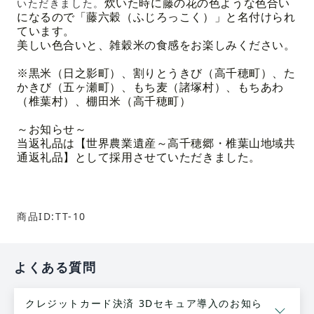
いただきました。
炊いた時に藤の花の色ような色合い
になるので「藤六穀（ふじろっこく）」と名付けられ
ています。
美しい色合いと、雑穀米の食感をお楽しみください。
※黒米（日之影町）、割りとうきび（高千穂町）、た
かきび（五ヶ瀬町）、もち麦（諸塚村）、もちあわ
（椎葉村）、棚田米（高千穂町）
～お知らせ～
当返礼品は【世界農業遺産～高千穂郷・椎葉山地域共
通返礼品】として採用させていただきました。
商品ID:TT-10
よくある質問
クレジットカード決済 3Dセキュア導入のお知ら