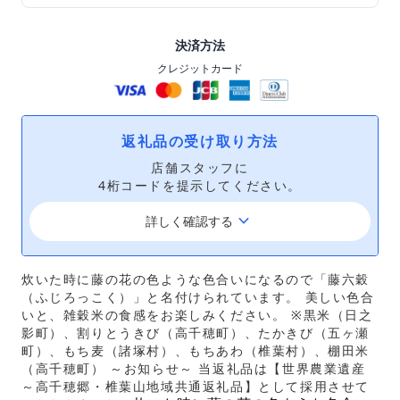
決済方法
クレジットカード
返礼品の受け取り方法
店舗スタッフに
4桁コードを提示してください。
keyboard_arrow_down
詳しく確認する
炊いた時に藤の花の色ような色合いになるので「藤六穀
（ふじろっこく）」と名付けられています。 美しい色合
いと、雑穀米の食感をお楽しみください。 ※黒米（日之
影町）、割りとうきび（高千穂町）、たかきび（五ヶ瀬
町）、もち麦（諸塚村）、もちあわ（椎葉村）、棚田米
（高千穂町） ～お知らせ～ 当返礼品は【世界農業遺産
～高千穂郷・椎葉山地域共通返礼品】として採用させて