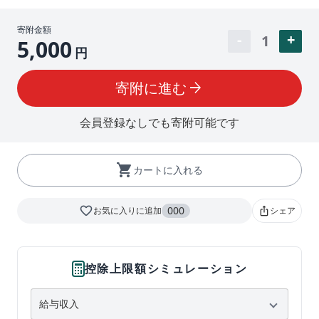
寄附金額
1
5,000
円
寄附に進む
arrow_forward
会員登録なしでも寄附可能です
shopping_cart
カートに入れる
favorite_border
000
お気に入りに追加
シェア
ios_share
控除上限額シミュレーション