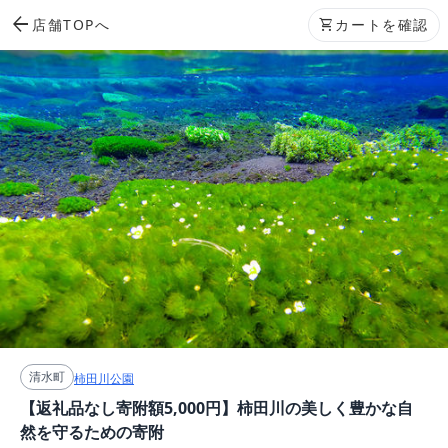
arrow_back
店舗TOPへ
shopping_cart
カートを確認
清水町
柿田川公園
【返礼品なし寄附額5,000円】柿田川の美しく豊かな自
然を守るための寄附