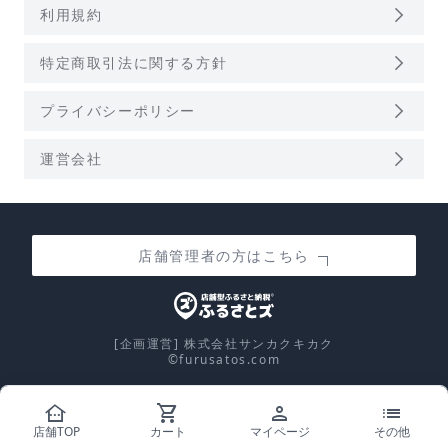
arrow_forward_ios
利用規約
arrow_forward_ios
特定商取引法に関する方針
arrow_forward_ios
プライバシーポリシー
arrow_forward_ios
運営会社
店舗管理者の方はこちら
[企画運営] 株式会社サンカクキカク
©furusatos.com
other_houses
shopping_cart
person
list
calculate
店舗TOP
カート
マイページ
その他
控除上限額シミュレーション