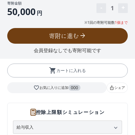
寄附金額
1
50,000
円
※1回の寄附可能数
1個まで
寄附に進む
arrow_forward
会員登録なしでも寄附可能です
shopping_cart
カートに入れる
favorite_border
000
お気に入りに追加
シェア
ios_share
控除上限額シミュレーション