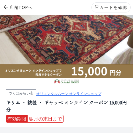
arrow_back
店舗TOPへ
shopping_cart
カートを確認
つくばみらい市
オリエンタルムーン オンラインショップ
キリム ・ 絨毯 ・ ギャッベ オンライン クーポン 15,000円
分
有効期限
翌月の末日まで