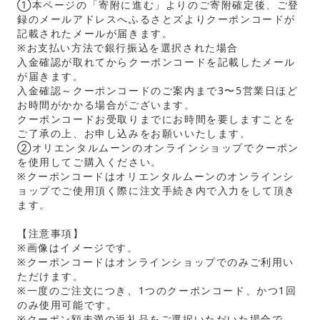
①本ページの「寄附に進む」よりのご寄附確定後、ご登
録のメールアドレスへふるさとズよりクーポンコードが
記載されたメールが届きます。
※お支払い方法で銀行振込を選択された場合
入金確認が取れてからクーポンコードを記載したメール
が届きます。
入金確認～クーポンコードのご案内まで3〜5営業日ほど
お時間がかかる場合がございます。
クーポンコードお受取りまでにお時間を要しますことを
ご了承の上、お申し込みをお願いいたします。
②オリエンタルムーンのオンラインショップでクーポン
を使用してご購入ください。
※クーポンコードはオリエンタルムーンのオンラインシ
ョップでご使用頂く際に注文手続き内で入力をして頂き
ます。
【注意事項】
※画像はイメージです。
※クーポンコードはオンラインショップでのみご利用い
ただけます。
※一度のご注文につき、1つのクーポンコード、かつ1回
のみ使用可能です。
※クーポン額未満の返礼品をご選択いただいた場合で