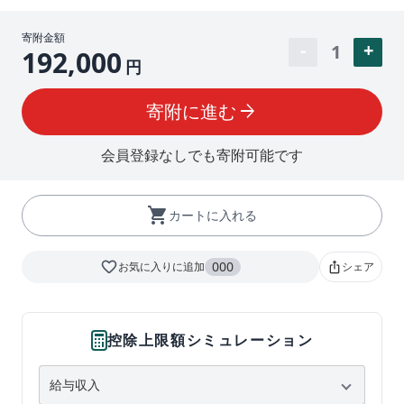
寄附金額
1
192,000
円
寄附に進む
arrow_forward
会員登録なしでも寄附可能です
shopping_cart
カートに入れる
favorite_border
000
お気に入りに追加
シェア
ios_share
控除上限額シミュレーション