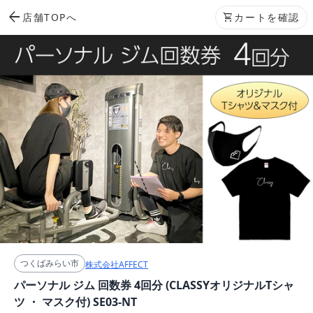
arrow_back
店舗TOPへ
shopping_cart
カートを確認
つくばみらい市
株式会社AFFECT
パーソナル ジム 回数券 4回分 (CLASSYオリジナルTシャ
ツ ・ マスク付) SE03-NT