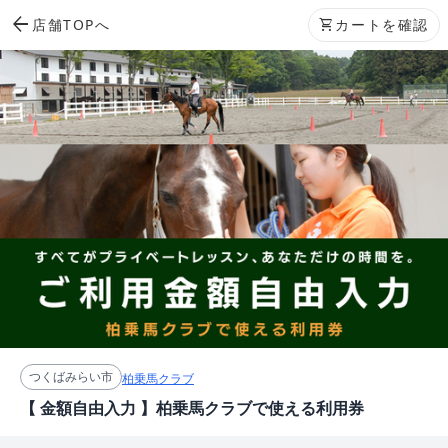
arrow_back
店舗TOPへ
shopping_cart
カートを確認
つくばみらい市
柏乗馬クラブ
【 金額自由入力 】柏乗馬クラブで使える利用券