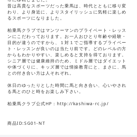
昔は高貴なスポーツだった乗馬は、時代とともに移り変
わり、より身近に、よりスタイリッシュに気軽に楽しめ
るスポーツになりました。
柏乗馬クラブではマンツーマンのプライベート・レッス
ンにこだわっております。お一人おひとり年齢や経験・
目的が違うのですから、１対１でご指導するプライベー
ト・レッスンが良いのは当たり前です。どのレベルの方
からもわかりやすい、楽しめると支持を得ております。
シニア層では健康維持のため、ミドル層ではダイエット
や体づくりに、キッズ層では情操教育にと、まさに、馬
との付き合い方は人それぞれ。
休日のゆったりとした時間に馬と向き合い、心いやされ
る馬とのひと時をお楽しみ下さい。
柏乗馬クラブ公式HP：
http://kashiwa-rc.jp/
商品ID:SG01-NT