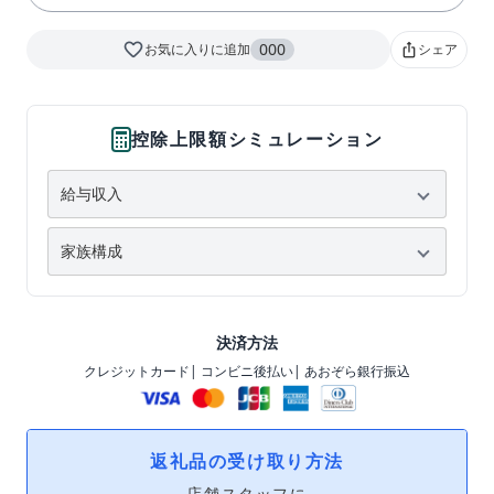
favorite_border
000
お気に入りに追加
シェア
ios_share
控除上限額シミュレーション
決済方法
クレジットカード
| コンビニ後払い
| あおぞら銀行振込
返礼品の受け取り方法
店舗スタッフに