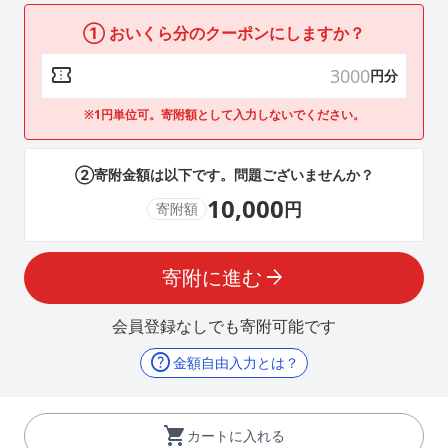
① おいくら分のクーポンにしますか？
confirmation_number
円分
※1円単位可。寄附額として入力しないでください。
②寄附金額は以下です。問題ございませんか？
10,000
円
寄附額
寄附に進む
arrow_forward
会員登録なしでも寄附可能です
help
金額自由入力とは？
shopping_cart
カートに入れる