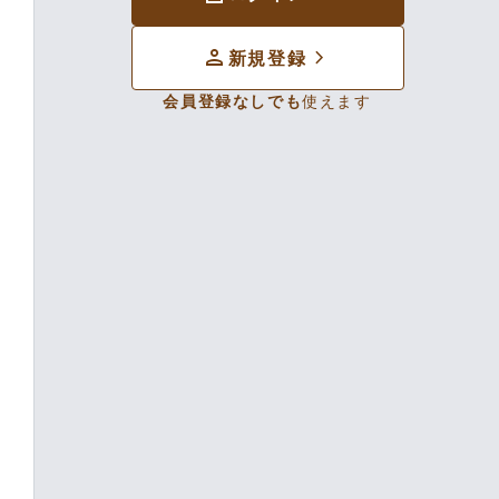
person
chevron_forward
新規登録
会員登録なしでも
使えます