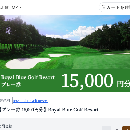
店舗TOPへ
shopping_cart
カートを確
嬬恋村
Royal Blue Golf Resort
プレー券 15,000円分】Royal Blue Golf Resort
寄附金額