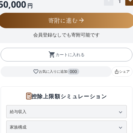
1
50,000
円
寄附に進む
arrow_forward
会員登録なしでも寄附可能です
shopping_cart
カートに入れる
favorite_border
000
お気に入りに追加
シェア
ios_share
控除上限額シミュレーション