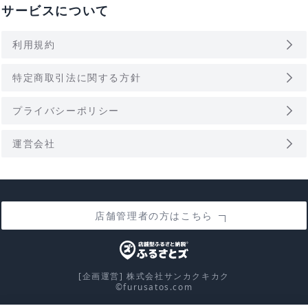
サービスについて
arrow_forward_ios
利用規約
arrow_forward_ios
特定商取引法に関する方針
arrow_forward_ios
プライバシーポリシー
arrow_forward_ios
運営会社
店舗管理者の方はこちら
[企画運営] 株式会社サンカクキカク
©furusatos.com