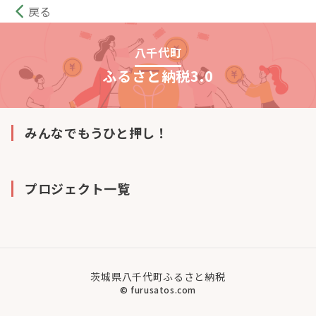
arrow_back_ios
戻る
八千代町
ふるさと納税3.0
みんなでもうひと押し！
プロジェクト一覧
茨城県八千代町ふるさと納税
© furusatos.com