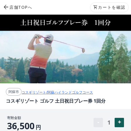
arrow_back
店舗TOPへ
shopping_cart
カートを確認
阿蘇市
コスギリゾート/阿蘇ハイランドゴルフコース
コスギリゾート ゴルフ 土日祝日プレー券 1回分
寄附金額
1
36,500
円