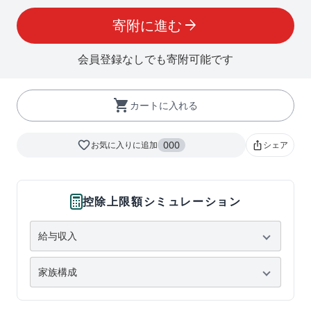
寄附に進む
arrow_forward
会員登録なしでも寄附可能です
shopping_cart
カートに入れる
favorite_border
000
お気に入りに追加
シェア
ios_share
控除上限額シミュレーション