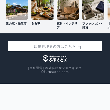
道の駅・物産店
お食事
家具・インテリ
ファッション・
ア
雑貨
店舗管理者の方はこちら
[企画運営] 株式会社サンカクキカク
©furusatos.com