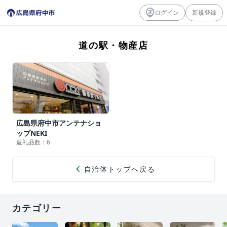
ログイン
新規登録
道の駅・物産店
広島県府中市アンテナショ
ップNEKI
返礼品数：6
chevron_left
自治体トップへ戻る
カテゴリー