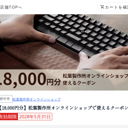
店舗TOPへ
shopping_cart
カートを確
府中市
松葉製作所オンラインショップ
【18,000円分】松葉製作所オンラインショップで使えるクーポ
有効期限
2028年5月31日