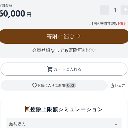
寄附金額
1
60,000
円
※1回の寄附可能数
1個ま
寄附に進む
arrow_forward
会員登録なしでも寄附可能です
shopping_cart
カートに入れる
favorite_border
000
お気に入りに追加
シェア
ios_share
控除上限額シミュレーション