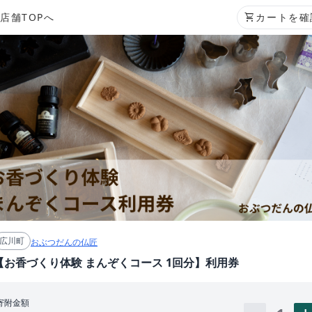
店舗TOPへ
shopping_cart
カートを確
広川町
おぶつだんの仏匠
【お香づくり体験 まんぞくコース 1回分】利用券
寄附金額