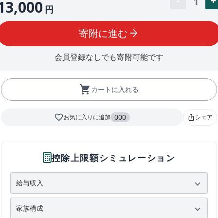
1
13,000
円
寄附に進む
arrow_forward
会員登録なしでも寄附可能です
shopping_cart
カートに入れる
favorite_border
000
お気に入りに追加
シェア
ios_share
控除上限額シミュレーション