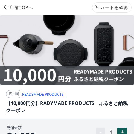
arrow_back
店舗TOPへ
shopping_cart
カートを確認
広川町
READYMADE PRODUCTS
【10,000円分】RADYMADE PRODUCTS ふるさと納税
クーポン
寄附金額
1