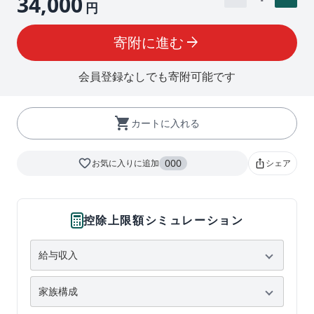
34,000
円
寄附に進む
arrow_forward
会員登録なしでも寄附可能です
shopping_cart
カートに入れる
favorite_border
000
お気に入りに追加
シェア
ios_share
控除上限額シミュレーション