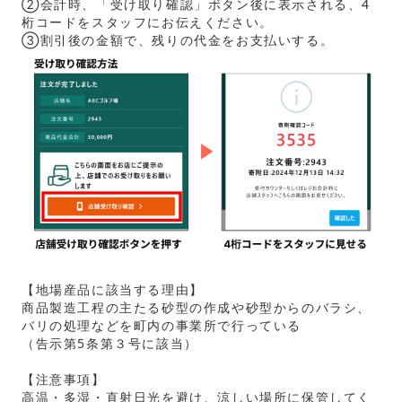
②会計時、「受け取り確認」ボタン後に表示される、4
桁コードをスタッフにお伝えください。
③割引後の金額で、残りの代金をお支払いする。
【地場産品に該当する理由】
商品製造工程の主たる砂型の作成や砂型からのバラシ、
バリの処理などを町内の事業所で行っている
（告示第5条第３号に該当）
【注意事項】
高温・多湿・直射日光を避け、涼しい場所に保管してく