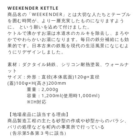
WEEKENDER KETTLE
商品名の「WEEKENDER」とは大切な人たちとテーブル
を囲む時間が、より一層充実したものになりますよう
に。 という願いを込めて付けました。
ケトルで沸かすお湯は水道水のカルキを除去し、まろや
かでやわらかいお湯になります。毎日の鉄分補給にも効
果的です。日本古来の鉄瓶を現代の生活風景になじむよ
うにリデザインしました。
素材：ダクタイル鋳鉄、シリコン耐熱塗装、ウォールナ
ット
サイズ：外形：直径(本体底面)120φ×直径
(蓋)100φ×H(高さ)200mm
重量：2,000g
容量：1,200ml(使用時1,000ml)
※IH対応
【地場産品に該当する理由】
商品製造工程の主たる砂型の作成や砂型からのバラシ、
バリの処理などを町内の事業所で行っている
（告示第5条第３号に該当）