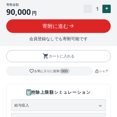
寄附金額
1
90,000
円
寄附に進む
arrow_forward
会員登録なしでも寄附可能です
shopping_cart
カートに入れる
favorite_border
000
お気に入りに追加
シェア
ios_share
控除上限額シミュレーション