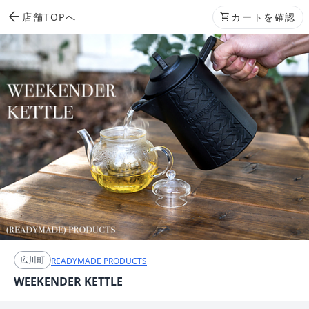
arrow_back
店舗TOPへ
shopping_cart
カートを確認
広川町
READYMADE PRODUCTS
WEEKENDER KETTLE