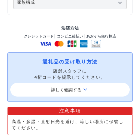
決済方法
クレジットカード
| コンビニ後払い
| あおぞら銀行振込
返礼品の受け取り方法
店舗スタッフに
4桁コードを提示してください。
keyboard_arrow_down
詳しく確認する
注意事項
高温・多湿・直射日光を避け、涼しい場所に保管し
てください。