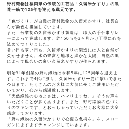
野村織物は福岡県の伝統的工芸品「久留米かすり」の製
造一筋で125年を迎える織元です。
「色づくり」が自慢の野村織物の久留米かすり。社長自
らが染色を担当しています。
また、分業制の久留米かすり製造は、職人の手仕事リレ
ーによって完成します。約150ｍを3ヶ月かけ丁寧に心を
込めてつくりました。
暑い日も寒い日も、久留米かすりの製造には人と自然が
欠かせません。水の豊富な地域と温かな太陽、自然の風
によって風合いの良い久留米かすりが作られます。
明治31年創業の野村織物は令和5年に125周年を迎えま
す。これまで4代に渡り、久留米かすり一筋に繋いできた
今日まで、たくさんのお客様に大切に長くご愛用いただ
いており、心から感謝致します。
『天然繊維の心地よさは、ハマりますね。』そうお声を
いただくことが多くあります。また、野村織物の色づく
りのファンです、とおっしゃっていただくお客様に大変
感謝しております。
「野村織物の久留米かすりで心躍る色柄を」を、スロー
ガンにますますチャレンジしていきます。