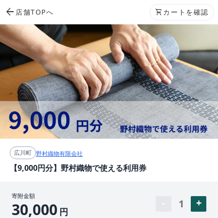
arrow_back
店舗TOPへ
shopping_cart
カートを確認
広川町
野村織物有限会社
【9,000円分】野村織物で使える利用券
寄附金額
1
30,000
円