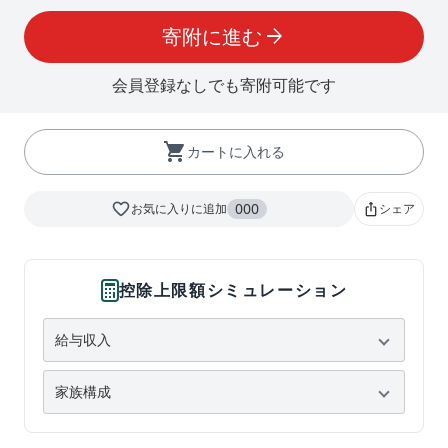
寄附に進む
arrow_forward
会員登録なしでも寄附可能です
shopping_cart
カートに入れる
favorite_border
000
お気に入りに追加
シェア
ios_share
控除上限額シミュレーション