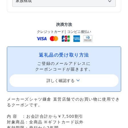
決済方法
クレジットカード
| コンビニ後払い
返礼品の受け取り方法
ご登録のメールアドレスに
クーポンコードが届きます。
keyboard_arrow_down
詳しく確認する
メーカーズシャツ鎌倉 直営店舗でのお買い物に使用でき
るクーポンです。
内 容 ：お会計合計から￥7,500割引
対象商品：全商品 ※ギフトカード以外
有効期限：発行から2年間