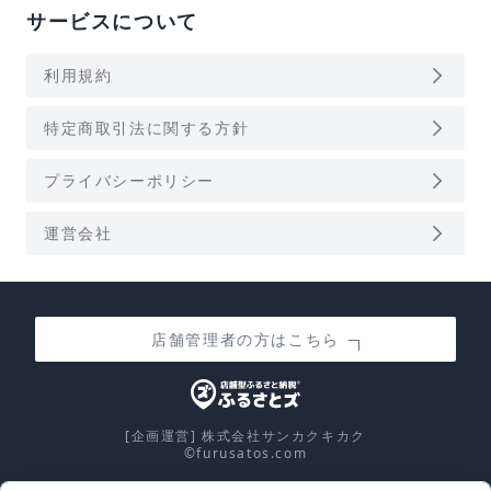
サービスについて
arrow_forward_ios
利用規約
arrow_forward_ios
特定商取引法に関する方針
arrow_forward_ios
プライバシーポリシー
arrow_forward_ios
運営会社
店舗管理者の方はこちら
[企画運営] 株式会社サンカクキカク
©furusatos.com