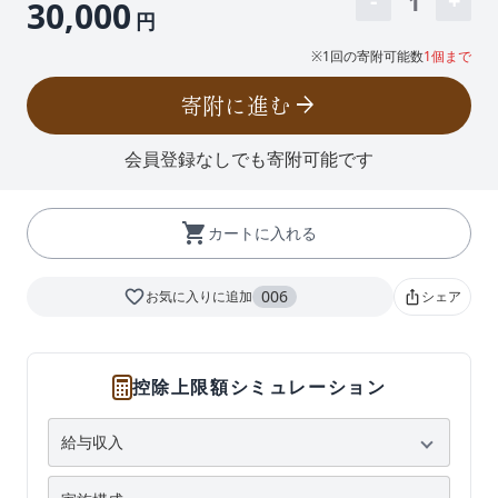
1
30,000
円
※1回の寄附可能数
1個まで
寄附に進む
arrow_forward
会員登録なしでも寄附可能です
shopping_cart
カートに入れる
favorite_border
006
お気に入りに追加
シェア
ios_share
控除上限額シミュレーション