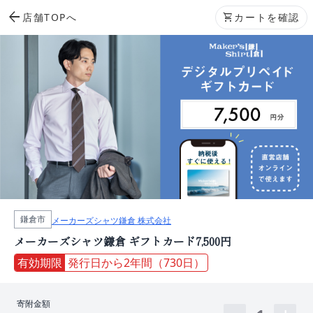
arrow_back
店舗TOPへ
shopping_cart
カートを確認
鎌倉市
メーカーズシャツ鎌倉 株式会社
メーカーズシャツ鎌倉 ギフトカード7,500円
有効期限
発行日から2年間（730日）
寄附金額