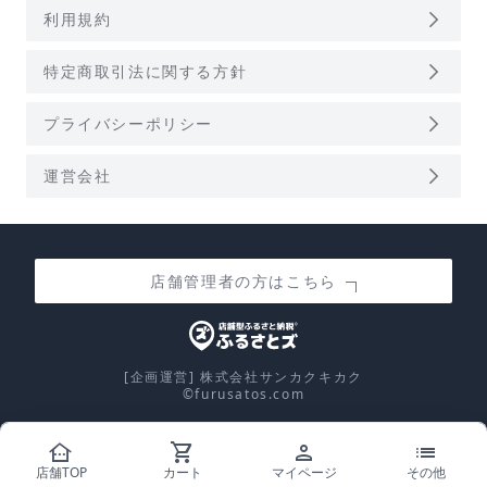
arrow_forward_ios
利用規約
arrow_forward_ios
特定商取引法に関する方針
arrow_forward_ios
プライバシーポリシー
arrow_forward_ios
運営会社
店舗管理者の方はこちら
[企画運営] 株式会社サンカクキカク
©furusatos.com
other_houses
shopping_cart
person
list
calculate
店舗TOP
カート
マイページ
その他
控除上限額シミュレーション
person
今年1人が寄附しました！