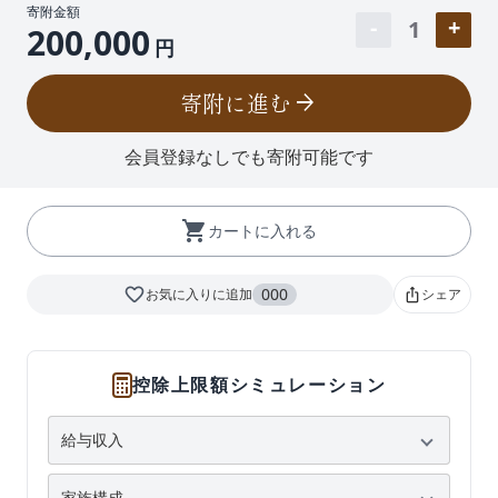
寄附金額
1
200,000
円
寄附に進む
arrow_forward
会員登録なしでも寄附可能です
shopping_cart
カートに入れる
favorite_border
000
お気に入りに追加
シェア
ios_share
控除上限額シミュレーション