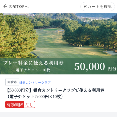
arrow_back
店舗TOPへ
shopping_cart
カートを確認
鎌倉市
鎌倉カントリークラブ
【50,000円分】鎌倉カントリークラブで使える利用券
（電子チケット 5,000円×10枚）
有効期限
なし