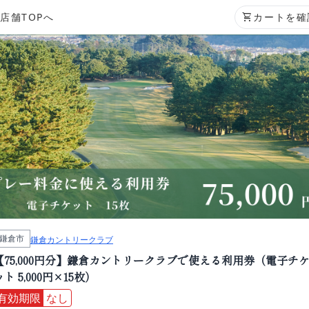
店舗TOPへ
shopping_cart
カートを確
鎌倉市
鎌倉カントリークラブ
【75,000円分】鎌倉カントリークラブで使える利用券（電子チ
ット 5,000円×15枚）
有効期限
なし