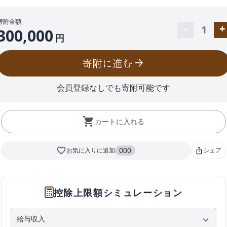
寄附金額
1
300,000
円
寄附に進む
arrow_forward
会員登録なしでも寄附可能です
shopping_cart
カートに入れる
favorite_border
000
お気に入りに追加
シェア
ios_share
控除上限額シミュレーション