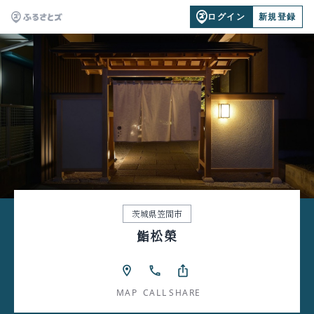
ログイン
新規登録
茨城県笠間市
鮨松榮
location_on
phone
ios_share
MAP
CALL
SHARE