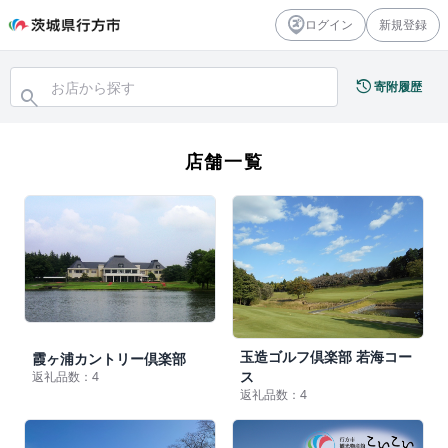
ログイン
新規登録
history
寄附履歴
search
店舗一覧
玉造ゴルフ倶楽部 若海コー
霞ヶ浦カントリー倶楽部
ス
返礼品数：4
返礼品数：4