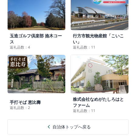
玉造ゴルフ倶楽部 捻木コー
行方市観光物産館「こいこ
ス
い」
返礼品数：4
返礼品数：11
株式会社なめがたしろはと
手打そば 恵比壽
ファーム
返礼品数：2
返礼品数：11
chevron_left
自治体トップへ戻る