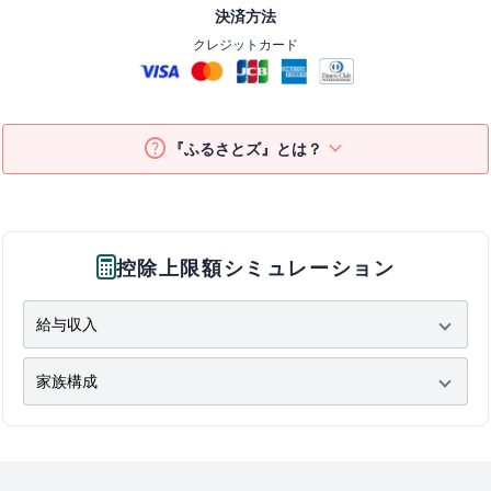
決済方法
クレジットカード
help
keyboard_arrow_down
『ふるさとズ』とは？
控除上限額シミュレーション