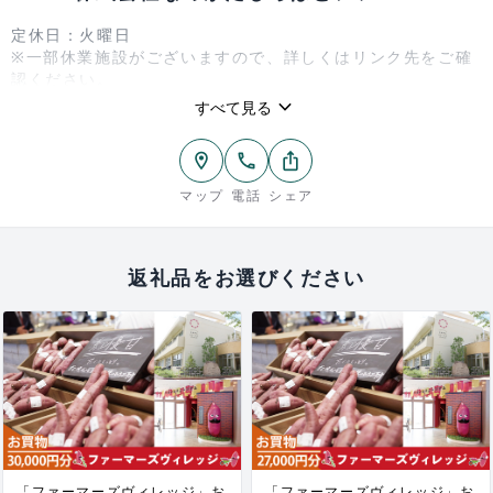
定休日：火曜日
※一部休業施設がございますので、詳しくはリンク先をご確
認ください。
keyboard_arrow_down
すべて見る
チケットのお受け取りはインフォメーションでお願いいたし
ます。
location_on
phone
ios_share
https://www.namegata-fv.jp/
マップ
電話
シェア
返礼品をお選びください
「ファーマーズヴィレッジ」お
「ファーマーズヴィレッジ」お