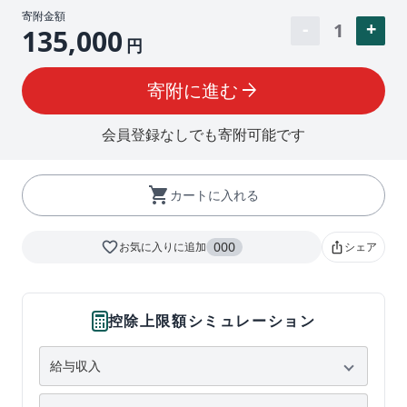
寄附金額
1
135,000
円
寄附に進む
arrow_forward
会員登録なしでも寄附可能です
shopping_cart
カートに入れる
favorite_border
000
お気に入りに追加
シェア
ios_share
控除上限額シミュレーション