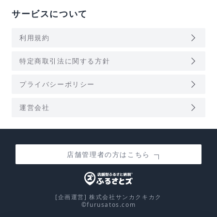
サービスについて
arrow_forward_ios
利用規約
arrow_forward_ios
特定商取引法に関する方針
arrow_forward_ios
プライバシーポリシー
arrow_forward_ios
運営会社
店舗管理者の方はこちら
[企画運営] 株式会社サンカクキカク
©furusatos.com