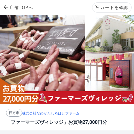
arrow_back
店舗TOPへ
shopping_cart
カートを確認
行方市
株式会社なめがたしろはとファーム
「ファーマーズヴィレッジ」お買物27,000円分