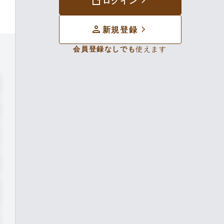
sensor_door
chevron_forward
ログイン
person
chevron_forward
新規登録
会員登録なしでも
使えます