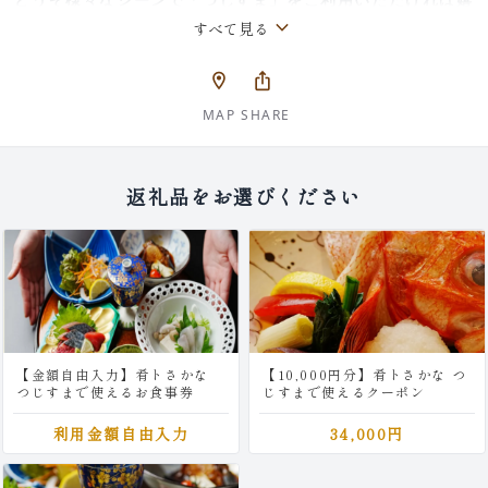
しい限りです。
keyboard_arrow_down
すべて見る
職人の技が光る
location_on
ios_share
美味しい料理を召し上がって頂くことが、料理人としての使
命だと思っております。 和食は料理の幅が広く、季節によっ
MAP
SHARE
て食材も豊富に変わります。どう料理したらその食材が美味
しくなるか、常に工夫を続けています。目で見て食べて、お
客様が笑顔になれる料理を提供していきます。
返礼品をお選びください
こだわりの上質素材が揃う
当店には長年のお付き合いがある鮮魚店、肉屋さん、八百屋
さんが 選りすぐった厳選素材が集まります。 たっぷりと脂
をまとった旬の活魚をはじめ、地元産の新鮮野菜など。 選り
すぐった“本物”を提供しております。
【金額自由入力】肴トさかな
【10,000円分】肴トさかな つ
つじすまで使えるお食事券
じすまで使えるクーポン
利用金額自由入力
34,000円