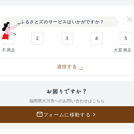
ふるさとズのサービスはいかがですか？
1
2
3
4
5
不満足
大変満足
送信する
お困りですか？
福岡県大川市への
お問い合わせはこちら
mail
keyboard_arrow_right
フォームに移動する