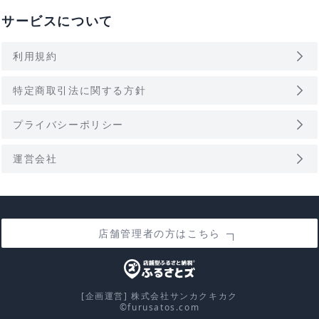
サービスについて
arrow_forward_ios
利用規約
arrow_forward_ios
特定商取引法に関する方針
arrow_forward_ios
プライバシーポリシー
arrow_forward_ios
運営会社
店舗管理者の方はこちら
[企画運営] 株式会社サンカクキカク
©furusatos.com