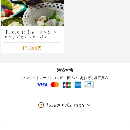
【5,000円分】肴トさかな つ
じすまで使えるクーポン
17,000円
決済方法
クレジットカード
| コンビニ後払い
| あおぞら銀行振込
help
keyboard_arrow_down
『ふるさとズ』とは？